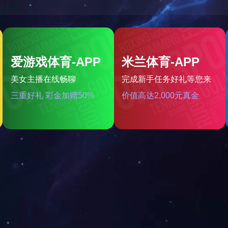
特种加工
特种加工
特种加工
特种加工