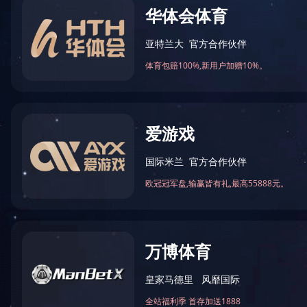
设计制造
加工设备
焊接结构
非金属加工
特种加工
联系我们
CONTACT US
星空网页版-星空online(中国)
联 系 人：翟经理
联系方式：17796609002
传 真：010－59771752